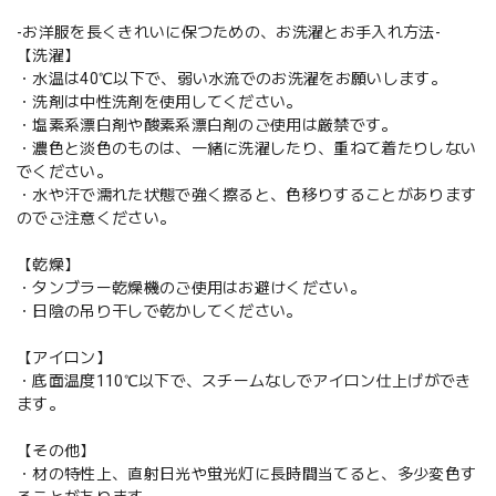
-お洋服を長くきれいに保つための、お洗濯とお手入れ方法-
【洗濯】
・水温は40℃以下で、弱い水流でのお洗濯をお願いします。
・洗剤は中性洗剤を使用してください。
・塩素系漂白剤や酸素系漂白剤のご使用は厳禁です。
・濃色と淡色のものは、一緒に洗濯したり、重ねて着たりしない
でください。
・水や汗で濡れた状態で強く擦ると、色移りすることがあります
のでご注意ください。
【乾燥】
・タンブラー乾燥機のご使用はお避けください。
・日陰の吊り干しで乾かしてください。
【アイロン】
・底面温度110℃以下で、スチームなしでアイロン仕上げができ
ます。
【その他】
・材の特性上、直射日光や蛍光灯に長時間当てると、多少変色す