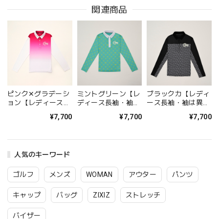
関連商品
ピンク✕グラデーシ
ミントグリーン【レ
ブラックカ【レディ
ョン【レディース長
ディース長袖・袖は
ース長袖・袖は異素
袖・袖は異素材切り
異素材切り替え】品
材切り替え】品番：
¥7,700
¥7,700
¥7,700
替え】品番：ZIXIZ-
番： ZIXIZ-
ZIXIZ-24PSLSL-
24PSLSL-PKGR
24PSLSL-GRWH
GYBK
人気のキーワード
ゴルフ
メンズ
WOMAN
アウター
パンツ
キャップ
バッグ
ZIXIZ
ストレッチ
バイザー